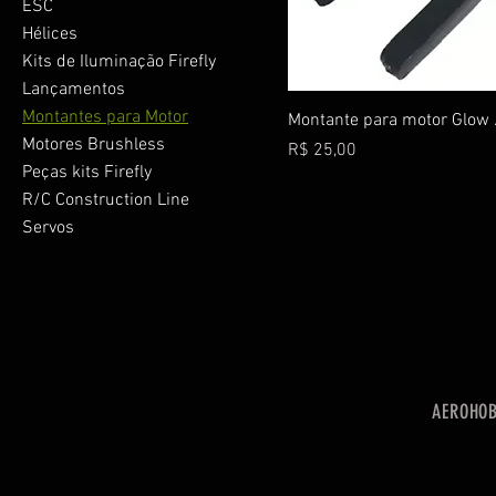
ESC
Hélices
Kits de Iluminação Firefly
Lançamentos
Montantes para Motor
Montante para motor Glow 
Motores Brushless
Preço
R$ 25,00
Peças kits Firefly
R/C Construction Line
Servos
AEROHOBB