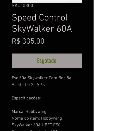
SKU: 0303
Speed Control
SkyWalker 60A
Preço
R$ 335,00
Esgotado
Esc 60a Skywalker Com Bec 5a
Aceita De 2s A 6s
Especificações:
Marca: Hobbywing
Nome do item: Hobbywing
SkyWalker 60A UBEC ESC