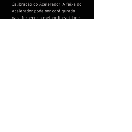
Calibração do Acelerador: A faixa do
Acelerador pode ser configurada
para fornecer a melhor linearidade
do acelerador, totalmente
compatível com todos os
transmissores disponíveis no
mercado.
Configuração de programa
selecionável.
Recursos de Proteção Total:
Proteção contra corte de baixa
tensão / Proteção contra super
aquecimento / Proteção contra
perda de sinal do acelerador.
© 2026 por AEROHOBBY