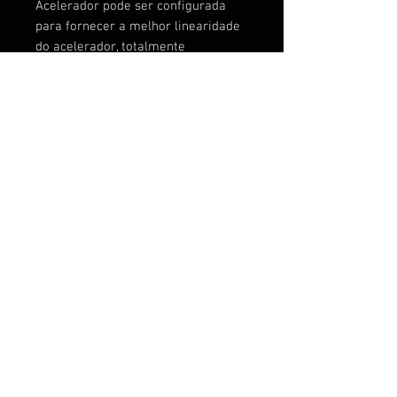
Acelerador pode ser configurada
para fornecer a melhor linearidade
do acelerador, totalmente
compatível com todos os
transmissores disponíveis no
mercado.
Configuração de programa
selecionável
Recursos de Proteção Total:
Proteção contra corte de baixa
tensão / Proteção contra
superaquecimento / Proteção
contra perda de sinal do acelerador.
© 2026 por AEROHOBBY