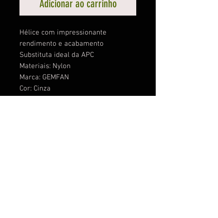
Adicionar ao carrinho
Hélice com impressionante
rendimento e acabamento
Substituta ideal da APC
Materiais: Nylon
Marca: GEMFAN
Cor: Cinza
Modelo: 5x5
Espessura da raiz: 6.7mm
Dimensões ajustáveis do furo de
montagem: 4.7, 5 e 6.1mm
Cada pacote vem com 2 peças
© 2026 por AEROHOBBY