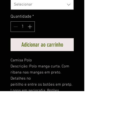
Selecionar
Quantidade
*
Adicionar ao carrinho
Camisa Polo
Descrição: Polo manga curta. Com
ribana nas mangas em preto.
Detalhes no
peitilho e entre os botões em pretp.
Logos em serigrafia. Botões
transparentes, casinha e linha na
cor da peça.
Tecido: Piquet PV
Composição: 67% Poliéster 33%