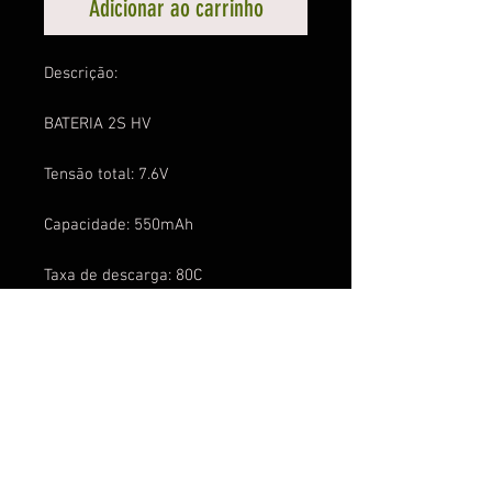
Adicionar ao carrinho
Descrição:
BATERIA 2S HV
Tensão total: 7.6V
Capacidade: 550mAh
Taxa de descarga: 80C
Peso: 29 gramas
Dimensões: 69 X 18 x 12mm
Esta bateria é indicada para o Kit
FireFly2000